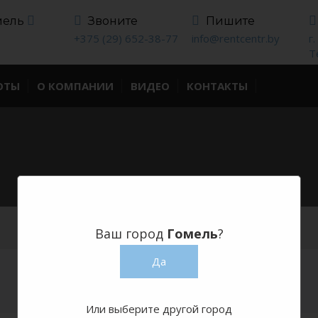
омель
Звоните
Пишите
+375 (29) 652-38-77
info@rentcentr.by
г
Т
ОТЫ
О КОМПАНИИ
ВИДЕО
КОНТАКТЫ
и
Ваш город
Гомель
?
Да
Или выберите другой город