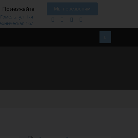
Приезжайте
Мы перезвоним
. Гомель, ул. 1-я
ехническая 16л