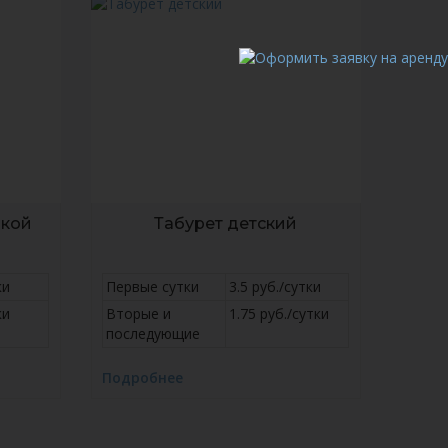
нкой
Табурет детский
ки
Первые сутки
3.5 руб./сутки
ки
Вторые и
1.75 руб./сутки
последующие
Подробнее