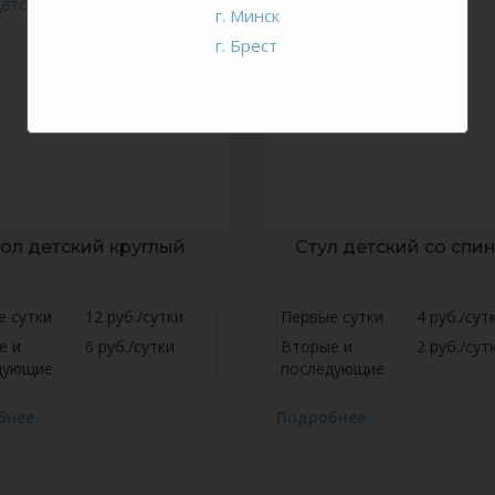
г. Минск
г. Брест
ол детский круглый
Стул детский со спи
е сутки
12 руб./сутки
Первые сутки
4 руб./сут
е и
6 руб./сутки
Вторые и
2 руб./сут
дующие
последующие
бнее
Подробнее