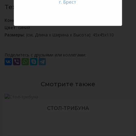
г. Брест
Технические характеристики:
Конструкция:
металл + дерево
Цвет:
синий
Размеры:
(см, Длина х Ширина х Высота): 45x45x110
Поделитесь с друзьями или коллегами:
Смотрите также
СТОЛ-ТРИБУНА