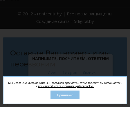
© 2012 -
rentcentr.by
| Все права защищены
Создание сайта
- 5digital.by
Оставьте Ваш номер - и мы
НАПИШИТЕ, ПОСЧИТАЕМ, ОТВЕТИМ
перезвоним
Viber
Telegram
Звонок
Звоните:
+375 (29) 652-38-77
×
Мы используем cookie-файлы. Продолжая просматривать этот сайт, вы соглашаетесь
с
политикой использования файлов cookie.
Принимаю